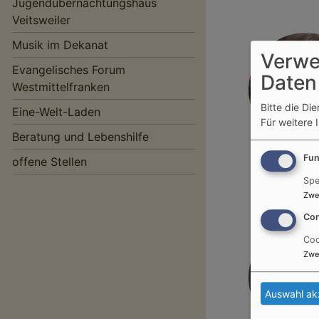
Jugendübernachtungshaus
Veitsweiler
Musik im Dekanat
Verwe
Evangelisches Forum
Daten
Westmittelfranken
Bitte die Di
Eine-Welt-Laden
Für weitere 
Beratung und Lebenshilfe
Bildrechte
Ge
Fun
offene Stellen
Dinkelsb
Spe
Zwe
Con
Coo
Zwe
Auswahl ak