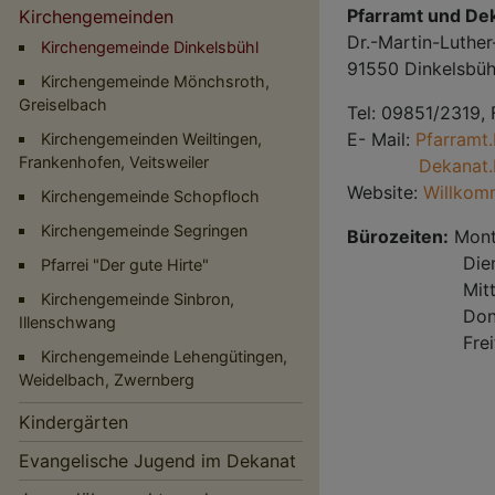
Pfarramt und De
Kirchengemeinden
Dr.-Martin-Luther-
Kirchengemeinde Dinkelsbühl
91550 Dinkelsbüh
Kirchengemeinde Mönchsroth,
Greiselbach
Tel: 09851/2319,
E- Mail:
Pfarramt
Kirchengemeinden Weiltingen,
Frankenhofen, Veitsweiler
Dekanat.
Website:
Willkomm
Kirchengemeinde Schopfloch
Kirchengemeinde Segringen
Bürozeiten:
Mont
Dienstag: 8
Pfarrei "Der gute Hirte"
Mittwoch:
Kirchengemeinde Sinbron,
Donnerstag: 
Illenschwang
Hauptnavigation
Freitag:
Kirchengemeinde Lehengütingen,
Weidelbach, Zwernberg
Kindergärten
Evangelische Jugend im Dekanat