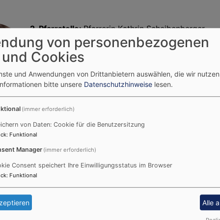
2. Pfarrstelle:
Pfarrerin Kathrin Scheibenberger
ndung von personenbezogenen
 und Cookies
enste und Anwendungen von Drittanbietern auswählen, die wir nutze
Informationen bitte unsere
Datenschutzhinweise
lesen.
meinde
ktional
(immer erforderlich)
ühl
ichern von Daten: Cookie für die Benutzersitzung
ck
:
Funktional
sent Manager
(immer erforderlich)
3. Pfarrstelle:
Diakonin Claudia Grunwald
kie Consent speichert Ihre Einwilligungsstatus im Browser
ck
:
Funktional
zeptieren
Alle 