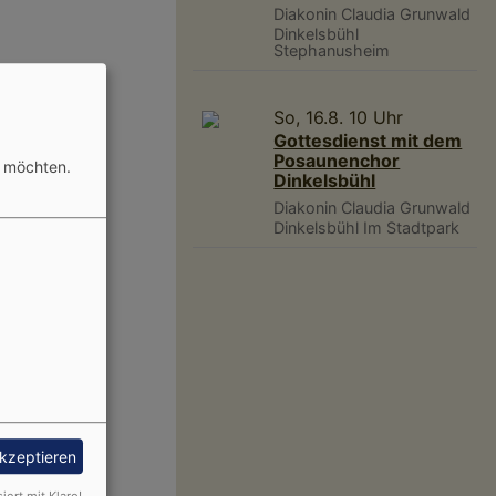
Diakonin Claudia Grunwald
Dinkelsbühl
Stephanusheim
So, 16.8. 10 Uhr
Gottesdienst mit dem
Posaunenchor
n möchten.
Dinkelsbühl
Diakonin Claudia Grunwald
Dinkelsbühl
Im Stadtpark
akzeptieren