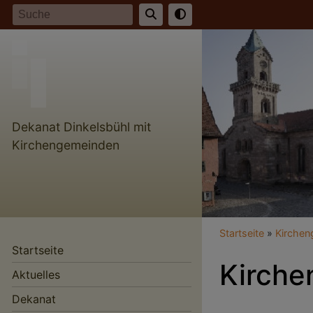
Direkt
Suche
zum
Inhalt
Dekanat Dinkelsbühl mit
Kirchengemeinden
Breadcr
Startseite
Kirche
Startseite
Kirche
Aktuelles
Dekanat