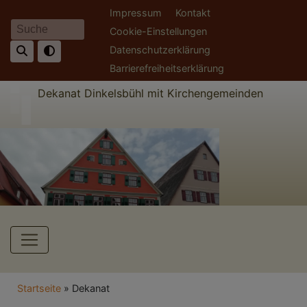
Direkt
Fußbereichsmenü
Impressum
Kontakt
zum
Cookie-Einstellungen
Suche
Inhalt
Datenschutzerklärung
Barrierefreiheitserklärung
Dekanat Dinkelsbühl mit Kirchengemeinden
Hauptnavigation
Breadcrumb
Startseite
Dekanat