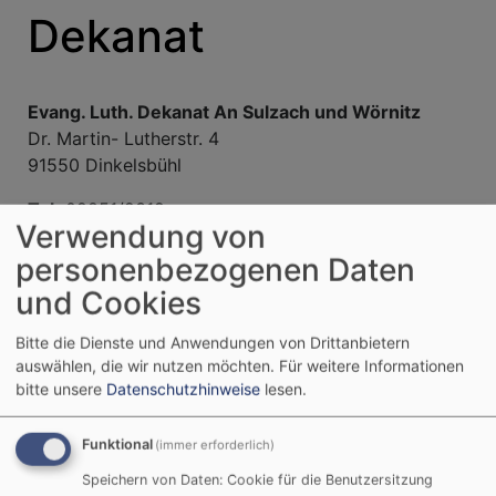
Dekanat
Evang. Luth. Dekanat An Sulzach und Wörnitz
Dr. Martin- Lutherstr. 4
91550 Dinkelsbühl
Tel:
09851/2319
Verwendung von
Fax:
09851/ 6914
personenbezogenen Daten
E-Mail:
dekanat.dinkelsbuehl@elkb.de
und Cookies
Bürozeiten:
Montag - Donnerstag: 8 Uhr - 12 Uhr
& 14 Uhr - 16 Uhr, Mittwoch: geschlossen
Bitte die Dienste und Anwendungen von Drittanbietern
Freitag: 8 Uhr - 12 Uhr
auswählen, die wir nutzen möchten.
Für weitere Informationen
bitte unsere
Datenschutzhinweise
lesen.
Funktional
(immer erforderlich)
Speichern von Daten: Cookie für die Benutzersitzung