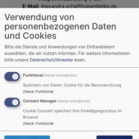
E-Mail:
Alexandra.schafflhuber@elkb.de
Tel:
0151 65662532
Verwendung von
personenbezogenen Daten
Christian Nagler, Flüchtlings- und
und Cookies
Integrationsberatung (FIB),
E-Mail:
Christian.nagler@elkb.de
Bitte die Dienste und Anwendungen von Drittanbietern
Tel:
0151 54268169
auswählen, die wir nutzen möchten.
Für weitere Informationen
bitte unsere
Datenschutzhinweise
lesen.
Rahim Alhammoud, Flüchtlings- und
Integrationsberatung (FIB),
E-Mail:
abdulrahim.alhammoud@elkb.de
Funktional
(immer erforderlich)
Tel:
0151 50682369
Speichern von Daten: Cookie für die Benutzersitzung
Zweck
:
Funktional
Helene Eschenbrenner, Flüchtlings- und
Consent Manager
(immer erforderlich)
Integrationsberatung (FIB),
E-Mail:
helene.eschenbrenner-
Cookie Consent speichert Ihre Einwilligungsstatus im
Browser
sanlier@elkb.de
Zweck
:
Funktional
Tel:
0171 3566985
Swenja Gawantka, Flüchtlingsberatung