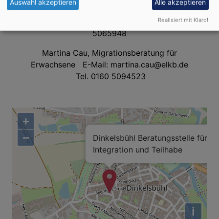
Auswahl akzeptieren
Alle akzeptieren
/Sprachbrücke E-Mail:
Realisiert mit Klaro!
swenja.gawantka@elkb.de
Tel. 0160
5065948
Martina Cau, Migrationsberatung für
Erwachsene E-Mail:
martina.cau@elkb.de
Tel. 0160 5094523
+
−
Dinkelsbühl Beratungsstelle für
Integration und Teilhabe
i