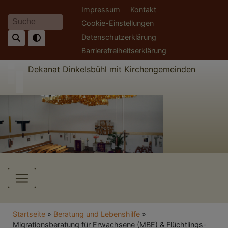
Direkt
Fußbereichsmenü
Impressum
Kontakt
zum
Cookie-Einstellungen
Suche
Inhalt
Datenschutzerklärung
Barrierefreiheitserklärung
Dekanat Dinkelsbühl mit Kirchengemeinden
Hauptnavigation
Breadcrumb
Startseite
Beratung und Lebenshilfe
Migrationsberatung für Erwachsene (MBE) & Flüchtlings-