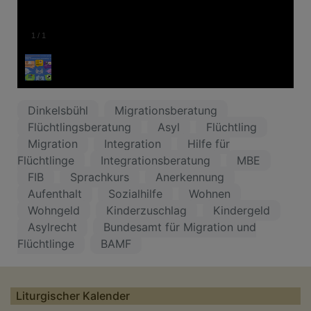
1
/
1
Dinkelsbühl
Migrationsberatung
Flüchtlingsberatung
Asyl
Flüchtling
Migration
Integration
Hilfe für
Flüchtlinge
Integrationsberatung
MBE
FIB
Sprachkurs
Anerkennung
Aufenthalt
Sozialhilfe
Wohnen
Wohngeld
Kinderzuschlag
Kindergeld
Asylrecht
Bundesamt für Migration und
Flüchtlinge
BAMF
Liturgischer Kalender