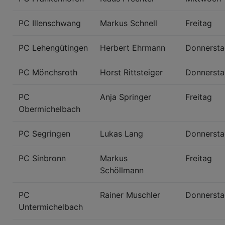
PC Illenschwang
Markus Schnell
Freitag
PC Lehengütingen
Herbert Ehrmann
Donnerst
PC Mönchsroth
Horst Rittsteiger
Donnerst
PC
Anja Springer
Freitag
Obermichelbach
PC Segringen
Lukas Lang
Donnerst
PC Sinbronn
Markus
Freitag
Schöllmann
PC
Rainer Muschler
Donnerst
Untermichelbach