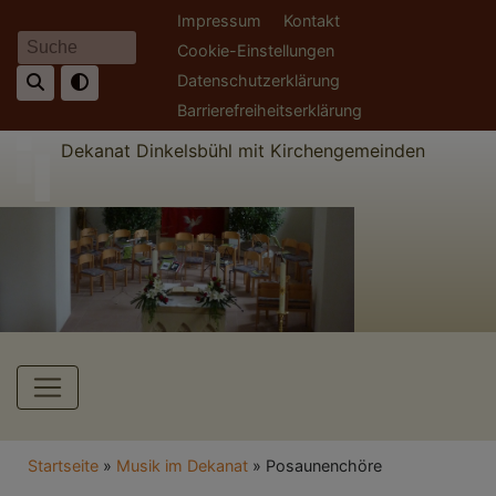
Direkt
Fußbereichsmenü
Impressum
Kontakt
zum
Cookie-Einstellungen
Suche
Inhalt
Datenschutzerklärung
Barrierefreiheitserklärung
Dekanat Dinkelsbühl mit Kirchengemeinden
Hauptnavigation
Breadcrumb
Startseite
Musik im Dekanat
Posaunenchöre